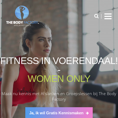
FITNESS IN VOERENDAAL!
-
WOMEN ONLY
Maak nu kennis met Afslanken en Groepslessen bij The Body
Factory
Ja, ik wil Gratis Kennismaken